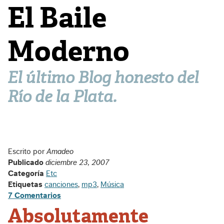
El Baile
Moderno
El último Blog honesto del
Río de la Plata.
Escrito por
Amadeo
Publicado
diciembre 23, 2007
Categoría
Etc
Etiquetas
canciones
,
mp3
,
Música
7 Comentarios
Absolutamente