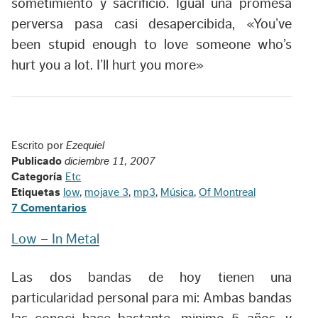
sometimiento y sacrificio. Igual una promesa
perversa pasa casi desapercibida, «
You’ve
been stupid enough to love someone who’s
hurt you a lot. I’ll hurt you more
»
Escrito por
Ezequiel
Publicado
diciembre 11, 2007
Categoría
Etc
Etiquetas
low
,
mojave 3
,
mp3
,
Música
,
Of Montreal
7 Comentarios
Low – In Metal
Las dos bandas de hoy tienen una
particularidad personal para mi: Ambas bandas