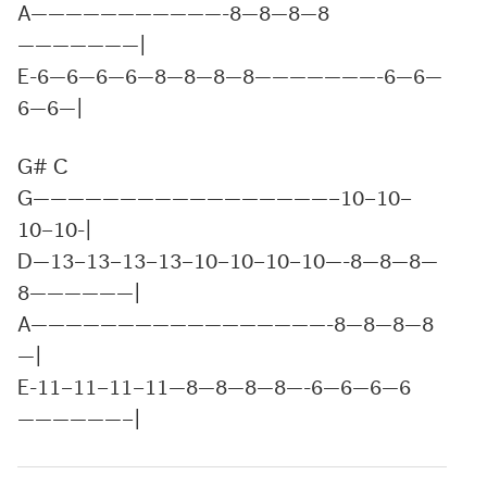
A———————————-8—8—8—8
———————|
E-6—6—6—6—8—8—8—8———————-6—6—
6—6—|
G# C
G—————————————————–10–10–
10–10-|
D—13–13–13–13–10–10–10–10—-8—8—8—
8——————|
A—————————————————-8—8—8—8
—|
E-11–11–11–11—8—8—8—8—-6—6—6—6
——————–|