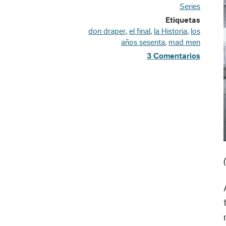
Series
Etiquetas
don draper
,
el final
,
la Historia
,
los
años sesenta
,
mad men
3 Comentarios