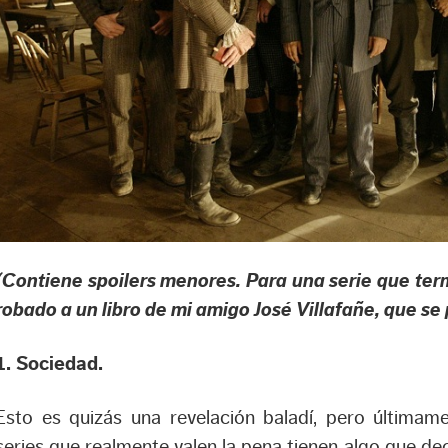
(Contiene spoilers menores. Para una serie que term
robado a un libro de mi amigo José Villafañe, que s
1. Sociedad.
Esto es quizás una revelación baladí, pero última
series que realmente valen la pena tienen algo que de