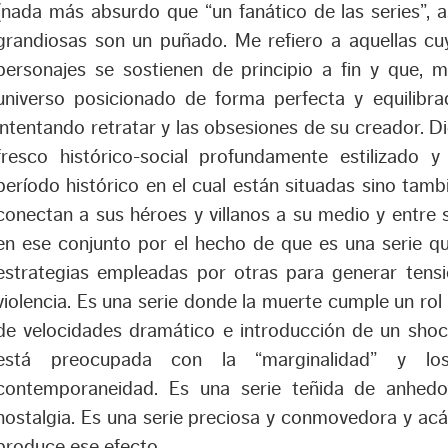
(nada más absurdo que “un fanático de las series”, a
grandiosas son un puñado. Me refiero a aquellas cu
personajes se sostienen de principio a fin y que, 
universo posicionado de forma perfecta y equilibr
intentando retratar y las obsesiones de su creador. D
fresco histórico-social profundamente estilizado 
período histórico en el cual están situadas sino tamb
conectan a sus héroes y villanos a su medio y entre 
en ese conjunto por el hecho de que es una serie q
estrategias empleadas por otras para generar tensi
violencia. Es una serie donde la muerte cumple un rol
de velocidades dramático e introducción de un shock
está preocupada con la “marginalidad” y lo
contemporaneidad. Es una serie teñida de anhedo
nostalgia. Es una serie preciosa y conmovedora y a
produce ese efecto.