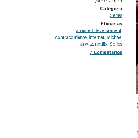
junio 4, 2013
Categoría
Series
Etiquetas
arrested development
,
contracorriente
,
Internet
,
michael
hurwitz
,
netflix
,
Series
7 Comentarios