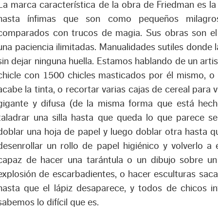
La marca característica de la obra de Friedman es l
hasta ínfimas que son como pequeños milagros 
comparados con trucos de magia. Sus obras son el 
una paciencia ilimitadas. Manualidades sutiles donde 
sin dejar ninguna huella. Estamos hablando de un arti
chicle con 1500 chicles masticados por él mismo, o 
acabe la tinta, o recortar varias cajas de cereal para v
gigante y difusa (de la misma forma que está hecho
taladrar una silla hasta que queda lo que parece se
doblar una hoja de papel y luego doblar otra hasta 
desenrollar un rollo de papel higiénico y volverlo a 
capaz de hacer una tarántula o un dibujo sobre un
explosión de escarbadientes, o hacer esculturas saca
hasta que el lápiz desaparece, y todos de chicos 
sabemos lo difícil que es.