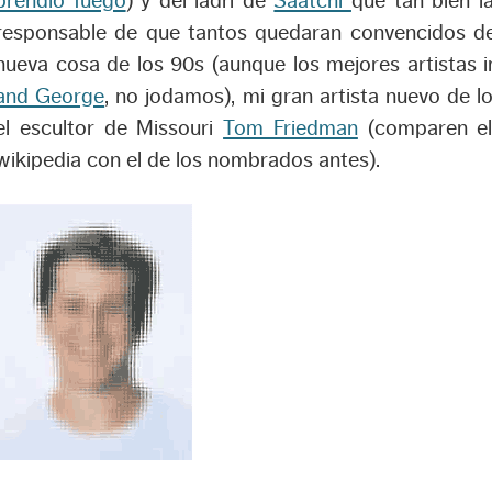
prendió fuego
) y del ladri de
Saatchi
que tan bien la
responsable de que tantos quedaran convencidos de
nueva cosa de los 90s (aunque los mejores artistas 
and George
, no jodamos), mi gran artista nuevo de lo
el escultor de Missouri
Tom Friedman
(comparen el
wikipedia con el de los nombrados antes).