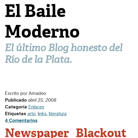
El Baile
Moderno
El último Blog honesto del
Río de la Plata.
Escrito por Amadeo
Publicado
abril 25, 2008
Categoría
Enlaces
Etiquetas
arte
,
links
,
literatura
4 Comentarios
Newspaper Blackout