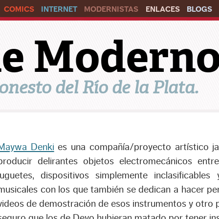
COMICS
INTERNET
MODERNISTAS
ENLACES
BLOGS
ile Modern
onesto del Río de la Plata.
Maywa Denki
es una compañía/proyecto artístico ja
producir delirantes objetos electromecánicos entr
juguetes, dispositivos simplemente inclasificables 
musicales con los que también se dedican a hacer pe
videos de demostración de esos instrumentos y otro p
seguro que los de Devo hubieran matado por tener i