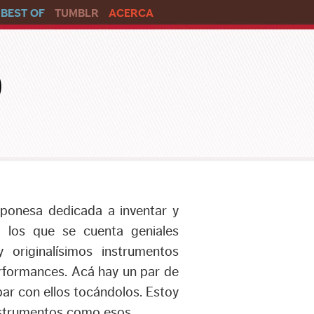
BEST OF
TUMBLR
ACERCA
o
ponesa dedicada a inventar y
e los que se cuenta geniales
y originalísimos instrumentos
rformances. Acá hay un par de
ar con ellos tocándolos. Estoy
nstrumentos como esos.