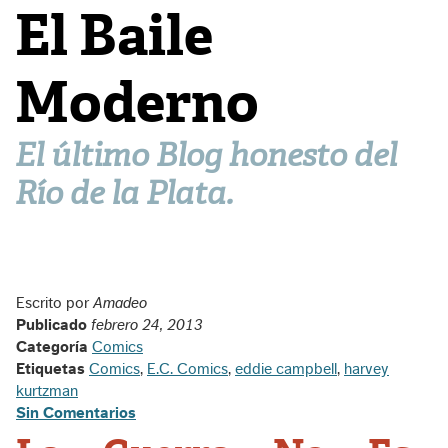
El Baile
Moderno
El último Blog honesto del
Río de la Plata.
Escrito por
Amadeo
Publicado
febrero 24, 2013
Categoría
Comics
Etiquetas
Comics
,
E.C. Comics
,
eddie campbell
,
harvey
kurtzman
Sin Comentarios