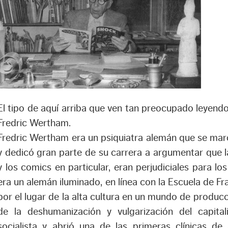
El tipo de aquí arriba que ven tan preocupado leyen
Fredric Wertham.
Fredric Wertham era un psiquiatra alemán que se ma
y dedicó gran parte de su carrera a argumentar que l
y los comics en particular, eran perjudiciales para l
era un alemán iluminado, en línea con la Escuela de Fra
por el lugar de la alta cultura en un mundo de produc
de la deshumanización y vulgarización del capit
socialista y abrió una de las primeras clínicas de 