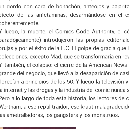
un gordo con cara de bonachón, anteojos y pajarita, 
efecto de las anfetaminas, desarmándose en el e
coherentemente.
Y luego, la muerte, el Comics Code Authority, el 
paradójicamente) introdujeron las propias editoria
brujas y por el éxito de la E.C. El golpe de gracia que 
colecciones, excepto Mad, que se transformaría en rev
Y, también, el colapso: el cierre de la American News
grande del negocio, que llevó a la desaparición de casi
florecían a principios de los 50. Y luego la televisión 
la internet y las drogas y la industria del comic nunca 
Pero a lo largo de toda esta historia, los lectores d
Wertham, a ese reptil traidor, ese kraut malagradecid
las ametralladoras, los gangsters y los monstruos.