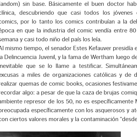
fandom) sin base. Básicamente el buen doctor habí
clínica, descubriendo que casi todos los jóvenes
comics, por lo tanto los comics contribuían a la del
época en que la industria del comic vendía entre 8
semana
y casi todo niño del
país
los leía.
Al mismo tiempo, el senador Estes Kefauver presidía
la Delincuencia Juvenil, y la fama de Wertham luego de 
inevitable que se lo llame a testificar. Simultáne
excusas a miles de organizaciones católicas y de 
realizar quemas de comic books, ocasiones festivame
recordar algo: a pesar de que la caza de brujas comiqu
ambiente represor de los 50, no es específicamente 
preocupada específicamente con los asquerosos y at
con ciertos valores morales y la contaminación “desde