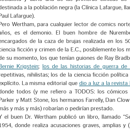
destinada a la población negra (la Clínica Lafargue, ll
Paul Lafargue).
Pero Wertham, para cualquier lector de comics nort
años, es el demonio. El buen hombre de Nurembe
encargados de la caza de brujas realizada en los 50
ciencia ficción y crimen de la E.C., posiblemente los
de su momento, los que tenían guiones de Ray Bradb
Bernie Krigstein
;
los de las historias de guerra d
repetitivas, nihilistas; los de la ciencia ficción polític
explícito. La misma editorial que
dio a luz a la revist
donde todos (y me refiero a TODOS: los cómicos 
Parker y Matt Stone, los hermanos Farrelly, Dan Clo
más y más y más) robarían o pedirían prestado.
Y el buen Dr. Wertham publicó un libro, llamado “S
1954, donde realiza acusaciones graves, amplias y (s