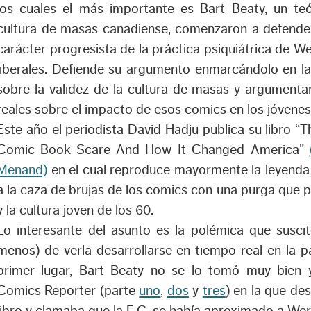
los cuales el más importante es Bart Beaty, un te
cultura de masas canadiense, comenzaron a defenderl
carácter progresista de la práctica psiquiátrica de W
liberales. Defiende su argumento enmarcándolo en la
sobre la validez de la cultura de masas y argument
reales sobre el impacto de esos comics en los jóvenes
Este año el periodista David Hadju publica su libro “
Comic Book Scare And How It Changed America”
Menand)
en el cual reproduce mayormente la leyend
a la caza de brujas de los comics con una purga que p
y la cultura joven de los 60.
Lo interesante del asunto es la polémica que suscit
menos) de verla desarrollarse en tiempo real en la 
primer lugar, Bart Beaty no se lo tomó muy bien 
Comics Reporter (parte
uno
,
dos
y
tres
) en la que d
libro y clamaba que la E.C. se había aproximado a We