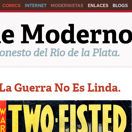
COMICS
INTERNET
MODERNISTAS
ENLACES
BLOGS
ile Modern
onesto del Río de la Plata.
La Guerra No Es Linda.