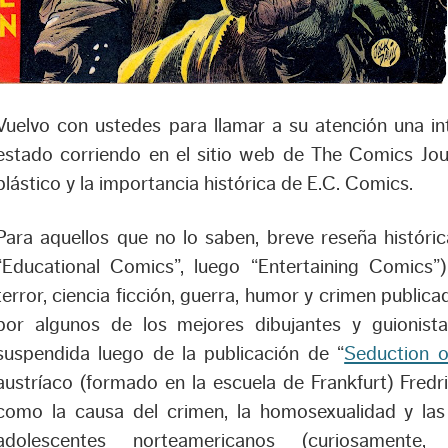
Vuelvo con ustedes para llamar a su atención una in
estado corriendo en el sitio web de The Comics Jour
plástico y la importancia histórica de E.C. Comics.
Para aquellos que no lo saben, breve reseña histórica:
“Educational Comics”, luego “Entertaining Comics”
terror, ciencia ficción, guerra, humor y crimen publi
por algunos de los mejores dibujantes y guionist
suspendida luego de la publicación de “
Seduction o
austríaco (formado en la escuela de Frankfurt) Fred
como la causa del crimen, la homosexualidad y las
adolescentes norteamericanos (curiosamente