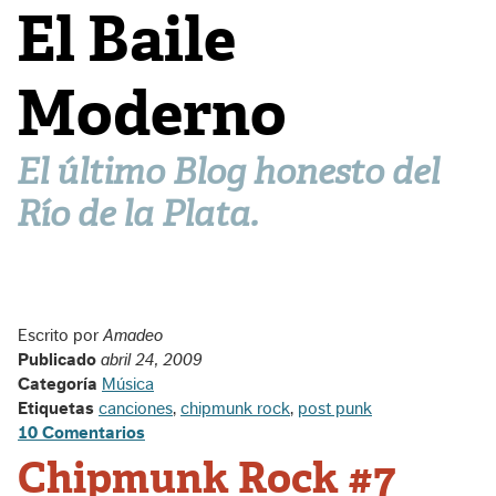
El Baile
Moderno
El último Blog honesto del
Río de la Plata.
Escrito por
Amadeo
Publicado
abril 24, 2009
Categoría
Música
Etiquetas
canciones
,
chipmunk rock
,
post punk
10 Comentarios
Chipmunk Rock #7