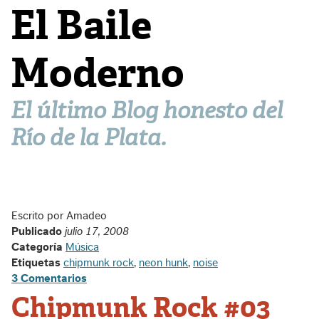
El Baile
Moderno
El último Blog honesto del
Río de la Plata.
Escrito por Amadeo
Publicado
julio 17, 2008
Categoría
Música
Etiquetas
chipmunk rock
,
neon hunk
,
noise
3 Comentarios
Chipmunk Rock #03