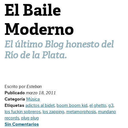
El Baile
Moderno
El último Blog honesto del
Río de la Plata.
Escrito por
Esteban
Publicado
marzo 18, 2011
Categoría
Música
Etiquetas
adictos al bidet
,
boom boom kid
,
el ghetto
,
g3
,
los fuckin sobreros
,
los zapping
,
metamorphosis
,
mundano
records
,
plug plug
Sin Comentarios