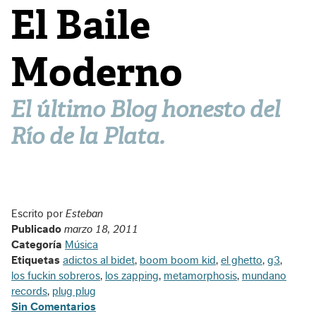
El Baile
Moderno
El último Blog honesto del
Río de la Plata.
Escrito por
Esteban
Publicado
marzo 18, 2011
Categoría
Música
Etiquetas
adictos al bidet
,
boom boom kid
,
el ghetto
,
g3
,
los fuckin sobreros
,
los zapping
,
metamorphosis
,
mundano
records
,
plug plug
Sin Comentarios