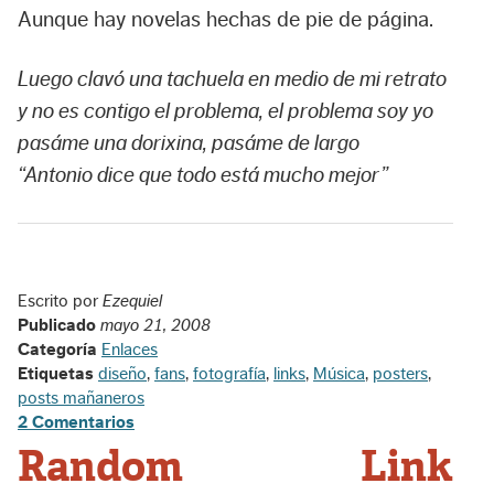
Aunque hay novelas hechas de pie de página.
Luego clavó una tachuela en medio de mi retrato
y no es contigo el problema, el problema soy yo
pasáme una dorixina, pasáme de largo
“Antonio dice que todo está mucho mejor”
Escrito por
Ezequiel
Publicado
mayo 21, 2008
Categoría
Enlaces
Etiquetas
diseño
,
fans
,
fotografía
,
links
,
Música
,
posters
,
posts mañaneros
2 Comentarios
Random Link