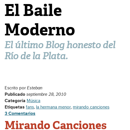
El Baile
Moderno
El último Blog honesto del
Río de la Plata.
Escrito por
Esteban
Publicado
septiembre 28, 2010
Categoría
Música
Etiquetas
fans
,
la hermana menor
,
mirando canciones
3 Comentarios
Mirando Canciones