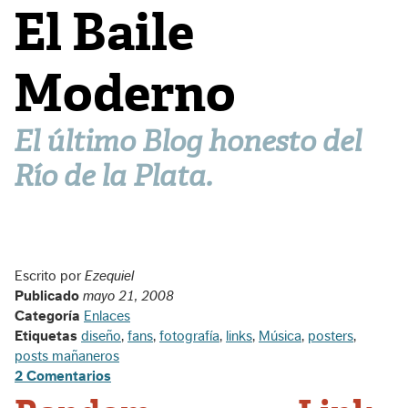
El Baile
Moderno
El último Blog honesto del
Río de la Plata.
Escrito por
Ezequiel
Publicado
mayo 21, 2008
Categoría
Enlaces
Etiquetas
diseño
,
fans
,
fotografía
,
links
,
Música
,
posters
,
posts mañaneros
2 Comentarios