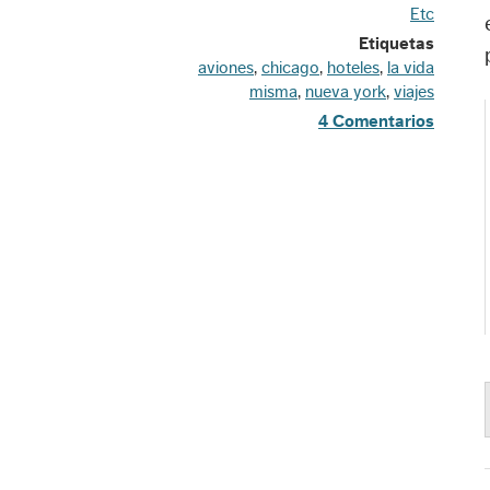
Etc
Etiquetas
aviones
,
chicago
,
hoteles
,
la vida
misma
,
nueva york
,
viajes
4 Comentarios