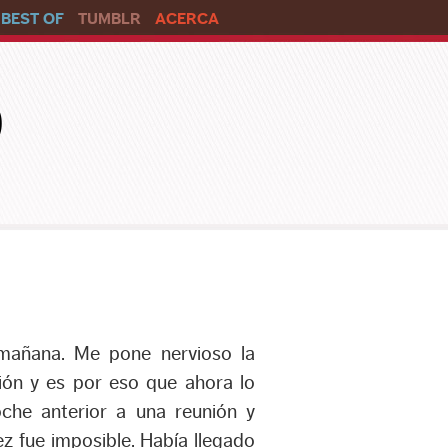
BEST OF
TUMBLR
ACERCA
o
 mañana. Me pone nervioso la
ión y es por eso que ahora lo
oche anterior a una reunión y
z fue imposible. Había llegado