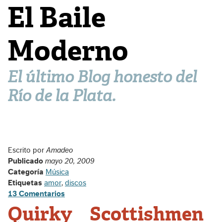
El Baile
Moderno
El último Blog honesto del
Río de la Plata.
Escrito por
Amadeo
Publicado
mayo 20, 2009
Categoría
Música
Etiquetas
amor
,
discos
13 Comentarios
Quirky Scottishmen