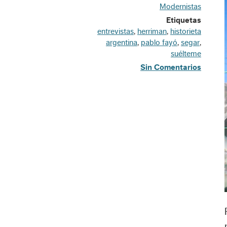
Modernistas
Etiquetas
entrevistas
,
herriman
,
historieta
argentina
,
pablo fayó
,
segar
,
suélteme
Sin Comentarios