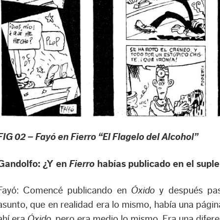
FIG 02 – Fayó en Fierro “El Flagelo del Alcohol”
Gandolfo: ¿Y en
Fierro
habías publicado en el sup
Fayó: Comencé publicando en
Óxido
y después pasa
asunto, que en realidad era lo mismo, había una pági
ahí era
Óxido
, pero era medio lo mismo. Era una difer