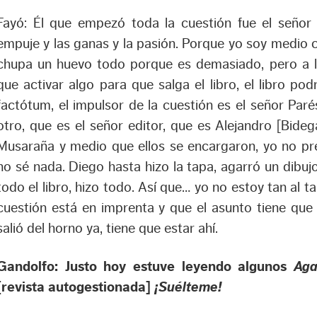
Fayó: Él que empezó toda la cuestión fue el señor
empuje y las ganas y la pasión. Porque yo soy medio 
chupa un huevo todo porque es demasiado, pero a lo
que activar algo para que salga el libro, el libro po
factótum, el impulsor de la cuestión es el señor Paré
otro, que es el señor editor, que es Alejandro [Bidegar
Musaraña y medio que ellos se encargaron, yo no pregu
no sé nada. Diego hasta hizo la tapa, agarró un dibuj
todo el libro, hizo todo. Así que… yo no estoy tan al ta
cuestión está en imprenta y que el asunto tiene que
salió del horno ya, tiene que estar ahí.
Gandolfo: Justo hoy estuve leyendo algunos
Aga
[revista autogestionada]
¡Suélteme!