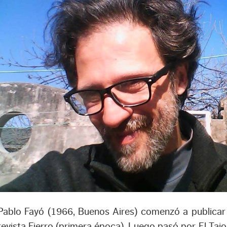
Pablo Fayó (1966, Buenos Aires) comenzó a publicar 
revista Fierro (primera época). Luego pasó por El Tajo,