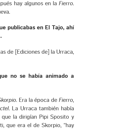
pués hay algunos en la
Fierro
.
ueva.
e publicabas en El Tajo, ahí
…
las de [Ediciones de] la Urraca,
 que no se había animado a
Skorpio
. Era la época de
Fierro
,
ctel
. La Urraca también había
, que la dirigían Pipi Sposito y
i, que era el de Skorpio, “hay