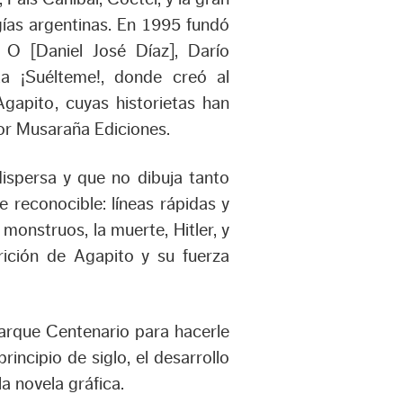
ogías argentinas. En 1995 fundó
 O [Daniel José Díaz], Darío
sta ¡Suélteme!, donde creó al
Agapito, cuyas historietas han
or Musaraña Ediciones.
spersa y que no dibuja tanto
 reconocible: líneas rápidas y
monstruos, la muerte, Hitler, y
rición de Agapito y su fuerza
Parque Centenario para hacerle
incipio de siglo, el desarrollo
la novela gráfica.