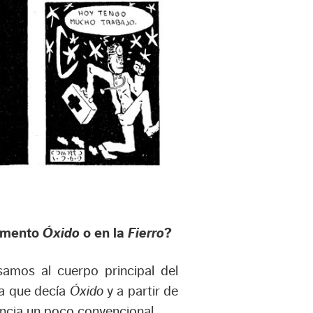
lemento
Óxido
o en la
Fierro
?
mos al cuerpo principal del
na que decía
Óxido
y a partir de
encia un poco convencional.