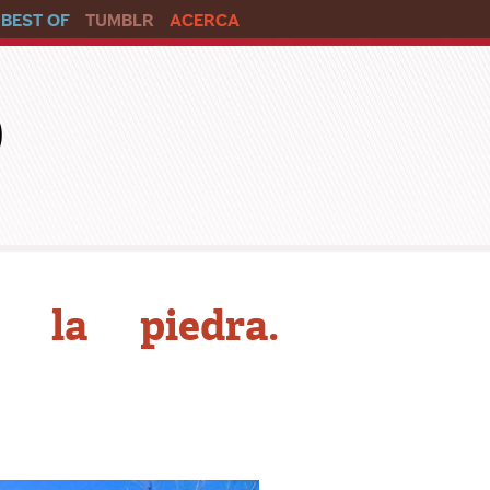
BEST OF
TUMBLR
ACERCA
o
 la piedra.