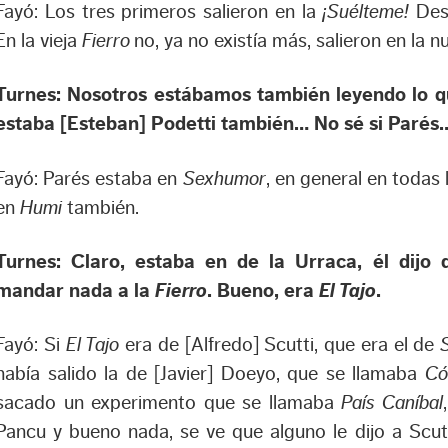
Fayó: Los tres primeros salieron en la
¡Suélteme!
Des
En la vieja
Fierro
no, ya no existía más, salieron en la n
Turnes: Nosotros estábamos también leyendo lo qu
estaba [Esteban] Podetti también… No sé si Parés
Fayó: Parés estaba en
Sexhumor
, en general en todas 
en
Humi
también.
Turnes: Claro, estaba en de la Urraca, él dijo
mandar nada a la
Fierro
. Bueno, era
El Tajo
.
Fayó: Si
El Tajo
era de [Alfredo] Scutti, que era el de
había salido la de [Javier] Doeyo, que se llamaba
Có
sacado un experimento que se llamaba
País Caníbal
Pancu y bueno nada, se ve que alguno le dijo a Scutt