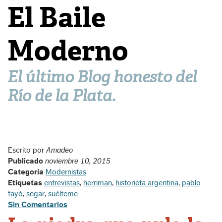
El Baile
Moderno
El último Blog honesto del
Río de la Plata.
Escrito por
Amadeo
Publicado
noviembre 10, 2015
Categoría
Modernistas
Etiquetas
entrevistas
,
herriman
,
historieta argentina
,
pablo
fayó
,
segar
,
suélteme
Sin Comentarios