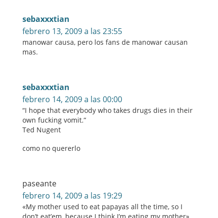
sebaxxxtian
febrero 13, 2009 a las 23:55
manowar causa, pero los fans de manowar causan
mas.
sebaxxxtian
febrero 14, 2009 a las 00:00
“I hope that everybody who takes drugs dies in their
own fucking vomit.”
Ted Nugent
como no quererlo
paseante
febrero 14, 2009 a las 19:29
«My mother used to eat papayas all the time, so I
don’t eat’em, because I think I’m eating my mother»