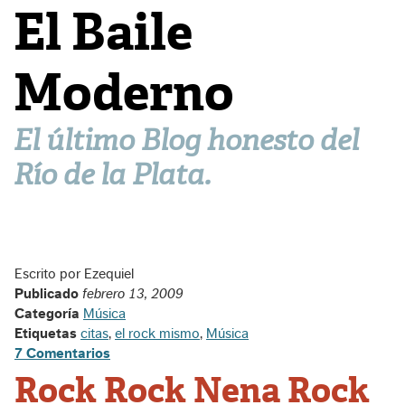
El Baile
Moderno
El último Blog honesto del
Río de la Plata.
Escrito por Ezequiel
Publicado
febrero 13, 2009
Categoría
Música
Etiquetas
citas
,
el rock mismo
,
Música
7 Comentarios
Rock Rock Nena Rock