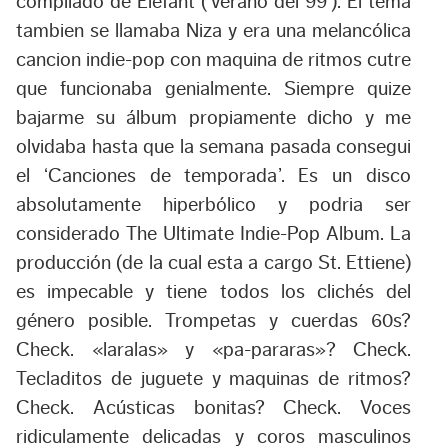
compilado de Elefant (‘verano del 99’). El tema
tambien se llamaba Niza y era una melancólica
cancion indie-pop con maquina de ritmos cutre
que funcionaba genialmente. Siempre quize
bajarme su álbum propiamente dicho y me
olvidaba hasta que la semana pasada consegui
el ‘Canciones de temporada’. Es un disco
absolutamente hiperbólico y podria ser
considerado
The Ultimate Indie-Pop Album
. La
producción (de la cual esta a cargo St. Ettiene)
es impecable y tiene todos los clichés del
género posible. Trompetas y cuerdas 60s?
Check. «laralas» y «pa-pararas»? Check.
Tecladitos de juguete y maquinas de ritmos?
Check. Acústicas bonitas? Check. Voces
ridiculamente delicadas y coros masculinos