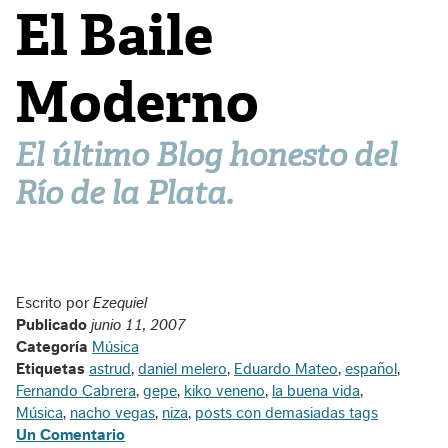
El Baile
Moderno
El último Blog honesto del
Río de la Plata.
Escrito por
Ezequiel
Publicado
junio 11, 2007
Categoría
Música
Etiquetas
astrud
,
daniel melero
,
Eduardo Mateo
,
español
,
Fernando Cabrera
,
gepe
,
kiko veneno
,
la buena vida
,
Música
,
nacho vegas
,
niza
,
posts con demasiadas tags
Un Comentario