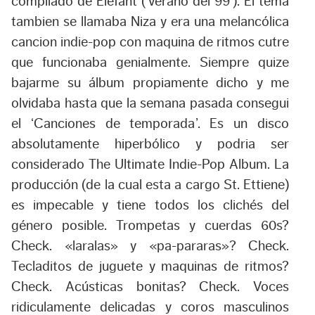
compilado de Elefant (‘verano del 99’). El tema
tambien se llamaba Niza y era una melancólica
cancion indie-pop con maquina de ritmos cutre
que funcionaba genialmente. Siempre quize
bajarme su álbum propiamente dicho y me
olvidaba hasta que la semana pasada consegui
el ‘Canciones de temporada’. Es un disco
absolutamente hiperbólico y podria ser
considerado
The Ultimate Indie-Pop Album
. La
producción (de la cual esta a cargo St. Ettiene)
es impecable y tiene todos los clichés del
género posible. Trompetas y cuerdas 60s?
Check. «laralas» y «pa-pararas»? Check.
Tecladitos de juguete y maquinas de ritmos?
Check. Acústicas bonitas? Check. Voces
ridiculamente delicadas y coros masculinos