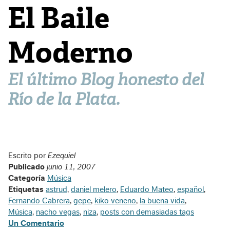
El Baile
Moderno
El último Blog honesto del
Río de la Plata.
Escrito por
Ezequiel
Publicado
junio 11, 2007
Categoría
Música
Etiquetas
astrud
,
daniel melero
,
Eduardo Mateo
,
español
,
Fernando Cabrera
,
gepe
,
kiko veneno
,
la buena vida
,
Música
,
nacho vegas
,
niza
,
posts con demasiadas tags
Un Comentario