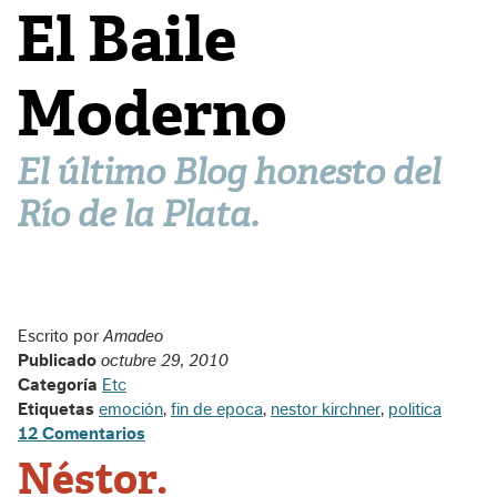
El Baile
Moderno
El último Blog honesto del
Río de la Plata.
Escrito por
Amadeo
Publicado
octubre 29, 2010
Categoría
Etc
Etiquetas
emoción
,
fin de epoca
,
nestor kirchner
,
politica
12 Comentarios
Néstor.