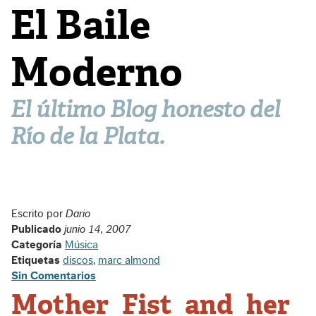
El Baile
Moderno
El último Blog honesto del
Río de la Plata.
Escrito por
Dario
Publicado
junio 14, 2007
Categoría
Música
Etiquetas
discos
,
marc almond
Sin Comentarios
Mother Fist and her