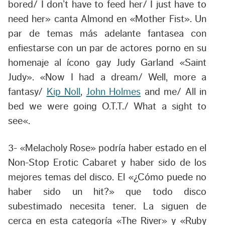
bored/ I don’t have to feed her/ I just have to
need her
» canta Almond en «Mother Fist». Un
par de temas más adelante fantasea con
enfiestarse con un par de actores porno en su
homenaje al ícono gay Judy Garland «Saint
Judy». «
Now I had a dream/ Well, more a
fantasy/
Kip Noll
,
John Holmes
and me/ All in
bed we were going O.T.T./ What a sight to
see
«.
3-
«Melacholy Rose» podría haber estado en el
Non-Stop Erotic Cabaret
y haber sido de los
mejores temas del disco. El «
¿Cómo puede no
haber sido un hit?
» que todo disco
subestimado necesita tener. La siguen de
cerca en esta categoría «The River» y «Ruby