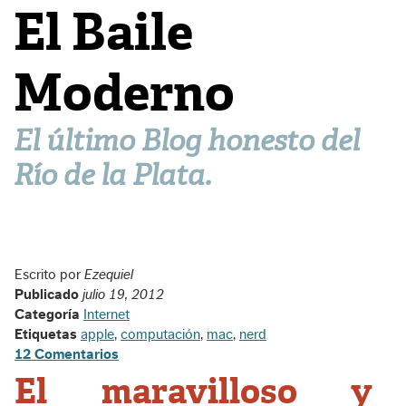
El Baile
Moderno
El último Blog honesto del
Río de la Plata.
Escrito por
Ezequiel
Publicado
julio 19, 2012
Categoría
Internet
Etiquetas
apple
,
computación
,
mac
,
nerd
12 Comentarios
El maravilloso y