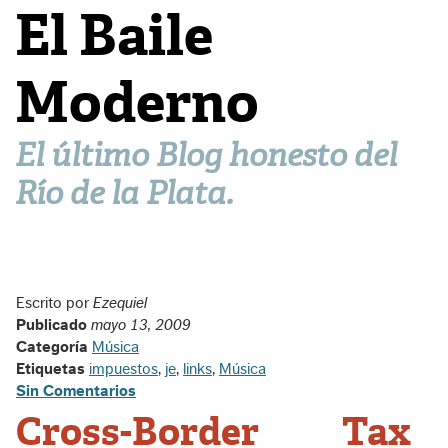
El Baile
Moderno
El último Blog honesto del
Río de la Plata.
Escrito por
Ezequiel
Publicado
mayo 13, 2009
Categoría
Música
Etiquetas
impuestos
,
je
,
links
,
Música
Sin Comentarios
Cross-Border Tax