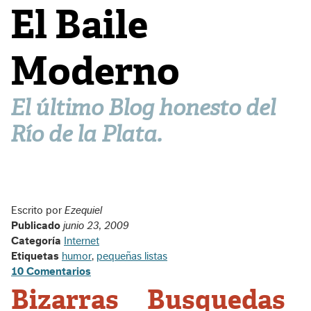
El Baile
Moderno
El último Blog honesto del
Río de la Plata.
Escrito por
Ezequiel
Publicado
junio 23, 2009
Categoría
Internet
Etiquetas
humor
,
pequeñas listas
10 Comentarios
Bizarras Busquedas