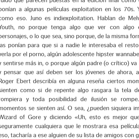
ruido que parecen puestas en la edición final como
ponían a algunas películas exploitation en los 70s.
como eso. Juno es indiexploitation. Hablan de Mel
Youth, no porque tenga algo que ver con algo 
personajes, o lo que sea, sino porque, de la misma f
las ponían para que si a nadie le interesaba el resto
verla por el porno, algún adolescente hipster wannabe
y sentirse más in, o porque algún padre (o crítico) va
y pensar que así deben ser los jóvenes de ahora, 
Roger Ebert describía en alguna reseña ciertos mom
sienten como si de repente algo rasgara la tela de 
rompiera y toda posibilidad de ilusión se rompe
momentos se sienten así. O sea, ¿pueden siquiera im
Wizard of Gore y diciendo «Uh, esto es mejor qu
seguramente cualquiera que le mostrara esa película
eso, tacharía a ese alguien de su lista de amigos con gu