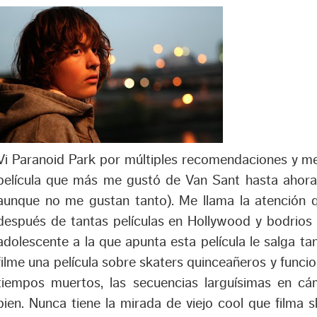
Vi Paranoid Park por múltiples recomendaciones y m
película que más me gustó de Van Sant hasta ahora (
aunque no me gustan tanto). Me llama la atención 
después de tantas películas en Hollywood y bodrios l
adolescente a la que apunta esta película le salga ta
filme una película sobre skaters quinceañeros y funcion
tiempos muertos, las secuencias larguísimas en cá
bien. Nunca tiene la mirada de viejo cool que filma s