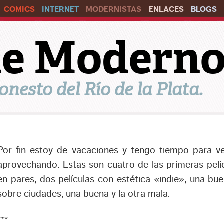
COMICS
INTERNET
MODERNISTAS
ENLACES
BLOGS
ile Modern
onesto del Río de la Plata.
Por fin estoy de vacaciones y tengo tiempo para ve
aprovechando. Estas son cuatro de las primeras pelíc
en pares, dos películas con estética «indie», una bue
sobre ciudades, una buena y la otra mala.
***