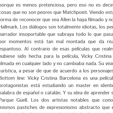
porque es menos pretenciosa, pero eso no es deci
cosas que no son peores que Matchpoint. Viendo esta
forma de reconocer que sea Allen la haya filmado y no
Hallmark. Los diálogos son totalmente idiotas, los per
narrador insoportable que subraya todo lo que pasa
por momentos está tan mal montada que da ris
espantoso. Al contrario de esas películas que rea
hubiese sido hecha para la película, Vicky Cristin
filmada en cualquier lado y no cambiaba nada. Su visió
turística, a pesar de que de acuerdo a los personajes
Bottom line: Vicky Cristina Barcelona es una pelícu
protagonistas está estudiando un master en ident
palabra de español o catalán. Y su idea de aprender 
Parque Güell. Los dos artistas notables que con
mismos pastiches de expresionismo abstracto que e