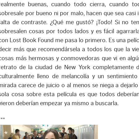
realmente buenas, cuando todo cierra, cuando to
sobresale por bueno ni por malo, hacen que sea casi i
falta de contraste. ¿Qué me gustó? ¡Todo! Si no ten
sobresalen cosas por todos lados y es fácil agarrar
con Lost Book Found me pasa lo primero. Es una pelíc
decir más que recomendársela a todos los que la vie
cosas más hermosas y conmovedoras que vi en algú
retrato de la ciudad de New York completamente d
culturalmente lleno de melancolía y un sentimient
mirada carece de juicio o al menos se niega a dejarlo 
sola cosa sobre esta película es que todos deberían
vieron deberían empezar ya mismo a buscarla.
***