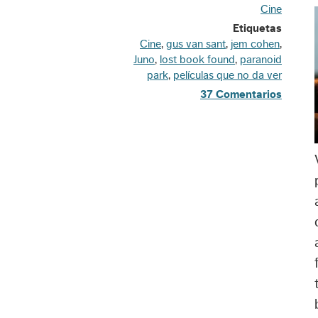
Cine
Etiquetas
Cine
,
gus van sant
,
jem cohen
,
Juno
,
lost book found
,
paranoid
park
,
películas que no da ver
37 Comentarios