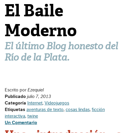
El Baile
Moderno
El último Blog honesto del
Río de la Plata.
Escrito por
Ezequiel
Publicado
julio 7, 2013
Categoría
Internet
,
Videojuegos
Etiquetas
aventuras de texto
,
cosas lindas
,
ficción
interactiva
,
twine
Un Comentario