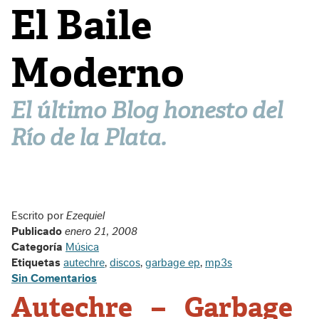
El Baile
Moderno
El último Blog honesto del
Río de la Plata.
Escrito por
Ezequiel
Publicado
enero 21, 2008
Categoría
Música
Etiquetas
autechre
,
discos
,
garbage ep
,
mp3s
Sin Comentarios
Autechre – Garbage