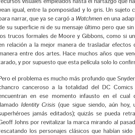
recursos visuales empleados hasta el hartazgo que ha
vean igual, entre la pomposidad y lo gris. Un sujeto
para narrar, que ya se cargó a
Watchmen
en una adapt
de su superficie ni de su mensaje último pero que s
los trucos formales de Moore y Gibbons, como si un
en relación a la mejor manera de trasladar efectos
manera entre dos artes. Hace muchos años que ven
tarado, y por supuesto que esta película solo lo confi
Pero el problema es mucho más profundo que Snyder
chancro canceroso a la totalidad del DC Comics 
encuentran en ese momento infausto en el cual d
llamado
Identity Crisis
(que sigue siendo, aún hoy,
superhéroes jamás editados); quizás se pueda retra
Geoff Johns por revitalizar la marca mirando al pasad
rescatando los personajes clásicos que habían sido