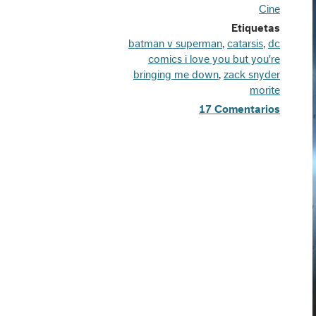
Cine
Etiquetas
batman v superman
,
catarsis
,
dc
comics i love you but you're
bringing me down
,
zack snyder
morite
17 Comentarios