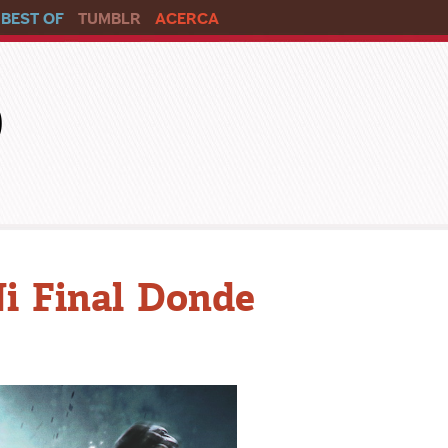
BEST OF
TUMBLR
ACERCA
o
Ni Final Donde