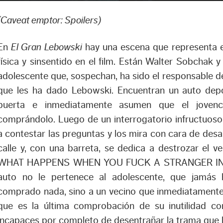
(Caveat emptor: Spoilers)
En
El Gran Lebowski
hay una escena que representa e
física y sinsentido en el film. Están Walter Sobchak 
adolescente que, sospechan, ha sido el responsable de
que les ha dado Lebowski. Encuentran un auto depo
puerta e inmediatamente asumen que el jovenci
comprándolo. Luego de un interrogatorio infructuoso 
a contestar las preguntas y los mira con cara de desap
calle y, con una barreta, se dedica a destrozar el ve
WHAT HAPPENS WHEN YOU FUCK A STRANGER IN TH
auto no le pertenece al adolescente, que jamás 
comprado nada, sino a un vecino que inmediatamente
que es la última comprobación de su inutilidad co
incapaces por completo de desentrañar la trama que l