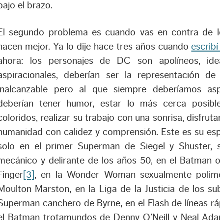
bajo el brazo.
El segundo problema es cuando vas en contra de 
hacen mejor. Ya lo dije hace tres años cuando
escrib
ahora: los personajes de DC son apolíneos, ideali
aspiracionales, deberían ser la representación 
inalcanzable pero al que siempre deberíamos as
deberían tener humor, estar lo más cerca posibl
coloridos, realizar su trabajo con una sonrisa, disfrut
humanidad con calidez y comprensión. Este es su esp
solo en el primer Superman de Siegel y Shuster,
mecánico y delirante de los años 50, en el Batman o
Finger
[3]
, en la Wonder Woman sexualmente polimor
Moulton Marston, en la Liga de la Justicia de los sub
Superman canchero de Byrne, en el Flash de líneas rá
el Batman trotamundos de Denny O’Neill y Neal Ada