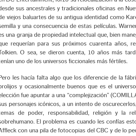
desde sus ancestrales y tradicionales oficinas en Nue
de viejos baluartes de su antigua identidad como Kare
semilla y una consecuencia de estas películas. Warn
es una granja de propiedad intelectual que, bien mane
que requerían para sus próximos cuarenta años, r
Tolkien. O sea, se dieron cuenta, 10 años más tar
tenían uno de los universos ficcionales más fértiles.
Pero les hacía falta algo que los diferencie de la fá
prolijos y ocasionalmente buenos que es el universo
elección fue apuntar a una “complejización” (CO
sus personajes icónicos, a un intento de oscurecerlos
temas de poder, responsabilidad, religión y la r
sobrehumano. El problema es cuando les confías es
Affleck con una pila de fotocopias del CBC y de lo pe