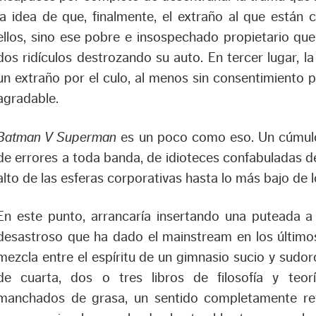
la idea de que, finalmente, el extraño al que están
ellos, sino ese pobre e insospechado propietario qu
dos ridículos destrozando su auto. En tercer lugar, l
un extraño por el culo, al menos sin consentimiento p
agradable.
Batman V Superman
es un poco como eso. Un cúmulo d
de errores a toda banda, de idioteces confabuladas d
alto de las esferas corporativas hasta lo más bajo de 
En este punto, arrancaría insertando una puteada a
desastroso que ha dado el mainstream en los último
mezcla entre el espíritu de un gimnasio sucio y sudo
de cuarta, dos o tres libros de filosofía y teorí
manchados de grasa, un sentido completamente re