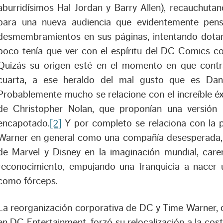
aburridísimos Hal Jordan y Barry Allen), recauchuta
para una nueva audiencia que evidentemente pen
desmembramientos en sus páginas, intentando dota
poco tenía que ver con el espíritu del DC Comics c
Quizás su origen esté en el momento en que contr
cuarta, a ese heraldo del mal gusto que es Dan
Probablemente mucho se relacione con el increíble éx
de Christopher Nolan, que proponían una versión m
encapotado.
[2]
Y por completo se relaciona con la p
Warner en general como una compañía desesperada, 
de Marvel y Disney en la imaginación mundial, car
reconocimiento, empujando una franquicia a nacer 
como fórceps.
La reorganización corporativa de DC y Time Warner, que
en DC Entertainment, forzó su relocalización a la cos