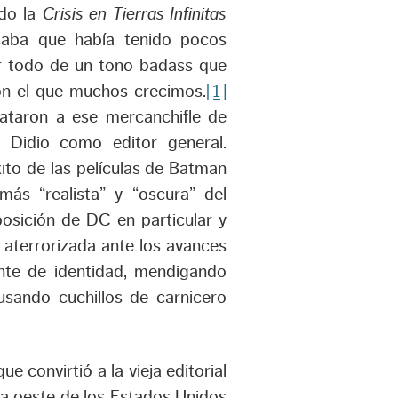
ndo la
Crisis en Tierras Infinitas
saba que había tenido pocos
r todo de un tono badass que
on el que muchos crecimos.
[1]
ataron a ese mercanchifle de
 Didio como editor general.
ito de las películas de Batman
ás “realista” y “oscura” del
osición de DC en particular y
aterrorizada ante los avances
ente de identidad, mendigando
usando cuchillos de carnicero
 convirtió a la vieja editorial
ta oeste de los Estados Unidos