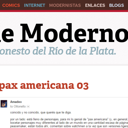
COMICS
INTERNET
MODERNISTAS
ENLACES
BLOGS
ile Modern
onesto del Río de la Plata.
pax americana 03