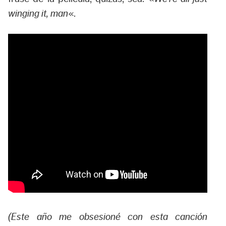
winging it, man
«.
(Este año me obsesioné con esta canción