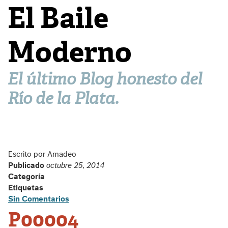
El Baile
Moderno
El último Blog honesto del
Río de la Plata.
Escrito por Amadeo
Publicado
octubre 25, 2014
Categoría
Etiquetas
Sin Comentarios
P00004