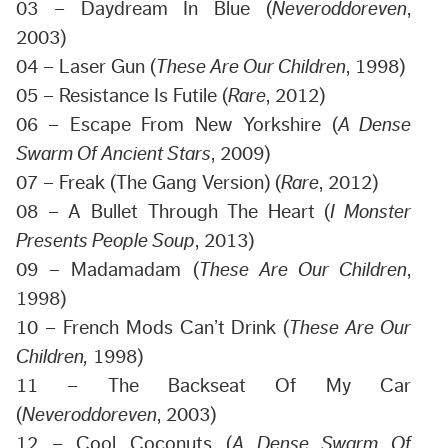
03 – Daydream In Blue (
Neveroddoreven
,
2003)
04 – Laser Gun (
These Are Our Children
, 1998)
05 – Resistance Is Futile (
Rare
, 2012)
06 – Escape From New Yorkshire (
A Dense
Swarm Of Ancient Stars
, 2009)
07 – Freak (The Gang Version) (
Rare
, 2012)
08 – A Bullet Through The Heart (
I Monster
Presents People Soup
, 2013)
09 – Madamadam (
These Are Our Children
,
1998)
10 – French Mods Can’t Drink (
These Are Our
Children,
1998)
11 – The Backseat Of My Car
(
Neveroddoreven
, 2003)
12 – Cool Coconuts (
A Dense Swarm Of