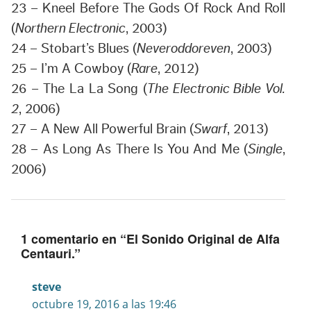
23 – Kneel Before The Gods Of Rock And Roll
(
Northern Electronic
, 2003)
24 – Stobart’s Blues (
Neveroddoreven
, 2003)
25 – I’m A Cowboy (
Rare
, 2012)
26 – The La La Song (
The Electronic Bible Vol.
2
, 2006)
27 – A New All Powerful Brain (
Swarf
, 2013)
28 – As Long As There Is You And Me (
Single
,
2006)
1 comentario en “
El Sonido Original de Alfa
Centauri.
”
steve
octubre 19, 2016 a las 19:46