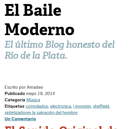
El Baile
Moderno
El último Blog honesto del
Río de la Plata.
Escrito por Amadeo
Publicado
mayo 19, 2014
Categoría
Música
Etiquetas
compilados
,
electronica
,
i monster
,
sheffield
,
sintetizadores la salvación del hombre
Un Comentario