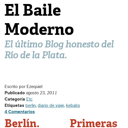
El Baile
Moderno
El último Blog honesto del
Río de la Plata.
Escrito por Ezequiel
Publicado
agosto 23, 2011
Categoría
Etc
Etiquetas
berlin
,
diario de viaje
,
kebabs
4 Comentarios
Berlín. Primeras