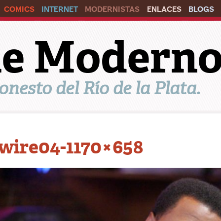
COMICS
INTERNET
MODERNISTAS
ENLACES
BLOGS
ile Modern
onesto del Río de la Plata.
wire04-1170×658