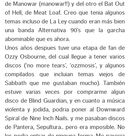
de
Manowar
(manowar!!) y del otro el Bat Out
of Hell, de
Meat Loaf.
Creo que tenia algunos
temas incluso de
La Ley
cuando eran más bien
una banda Alternativa 90’s que la garcha
abominable que es ahora.
Unos años despues tuve una etapa de fan de
Ozzy Osbourne
, del cual llegue a tener varios
discos (‘no more tears’, ‘ozzmosis’, y algunos
compilados que incluian temas viejos de
Sabbath que me gustaban mucho). También
estuve varias veces por comprarme algun
disco de
Blind Guardian
, y en cuanto a música
violenta y jodida, podria poner al Downward
Spiral de
Nine Inch Nails
. y me pasaban discos
de
Pantera
,
Sepultura
.. pero era imposible. No
les podia entrar de ninguna forma. Me parecia