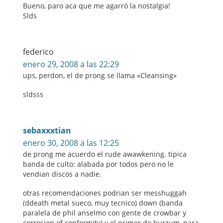
Bueno, paro aca que me agarró la nostalgia!
Slds
federico
enero 29, 2008 a las 22:29
ups, perdon, el de prong se llama «Cleansing»
sldsss
sebaxxxtian
enero 30, 2008 a las 12:25
de prong me acuerdo el rude awawkening. tipica
banda de culto: alabada por todos pero no le
vendian discos a nadie.
otras recomendaciones podrian ser messhuggah
(ddeath metal sueco, muy tecnico) down (banda
paralela de phil anselmo con gente de crowbar y
corrosion of conformity) y el primer de burzum, para