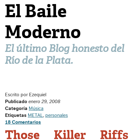
El Baile
Moderno
El último Blog honesto del
Río de la Plata.
Escrito por Ezequiel
Publicado
enero 29, 2008
Categoría
Música
Etiquetas
METAL
,
personales
18 Comentarios
Those Killer Riffs