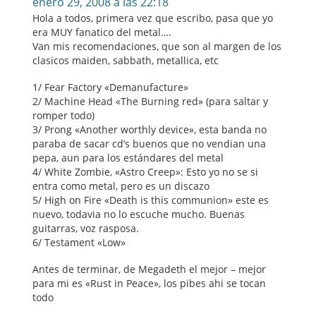
enero 29, 2008 a las 22:18
Hola a todos, primera vez que escribo, pasa que yo
era MUY fanatico del metal….
Van mis recomendaciones, que son al margen de los
clasicos maiden, sabbath, metallica, etc
1/ Fear Factory «Demanufacture»
2/ Machine Head «The Burning red» (para saltar y
romper todo)
3/ Prong «Another worthly device», esta banda no
paraba de sacar cd’s buenos que no vendian una
pepa, aun para los estándares del metal
4/ White Zombie, «Astro Creep»: Esto yo no se si
entra como metal, pero es un discazo
5/ High on Fire «Death is this communion» este es
nuevo, todavia no lo escuche mucho. Buenas
guitarras, voz rasposa.
6/ Testament «Low»
Antes de terminar, de Megadeth el mejor – mejor
para mi es «Rust in Peace», los pibes ahi se tocan
todo