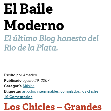
El Baile
Moderno
El último Blog honesto del
Río de la Plata.
Escrito por Amadeo
Publicado
agosto 29, 2007
Categoría
Música
Etiquetas
articulos interminables
,
compilados
,
los chicles
19 Comentarios
Los Chicles – Grandes