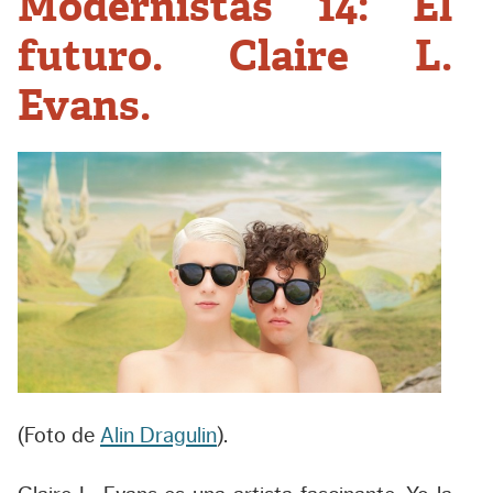
Modernistas 14: El
futuro. Claire L.
Evans.
(Foto de
Alin Dragulin
).