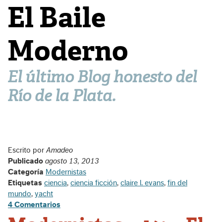
El Baile
Moderno
El último Blog honesto del
Río de la Plata.
Escrito por
Amadeo
Publicado
agosto 13, 2013
Categoría
Modernistas
Etiquetas
ciencia
,
ciencia ficción
,
claire l. evans
,
fin del
mundo
,
yacht
4 Comentarios