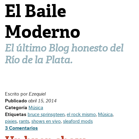
El Baile
Moderno
El último Blog honesto del
Río de la Plata.
Escrito por
Ezequiel
Publicado
abril 15, 2014
Categoría
Música
Etiquetas
bruce sprinsgteen
,
el rock mismo
,
Música
,
pixies
,
rants
,
shows en vivo
,
sleaford mods
3 Comentarios