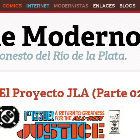
COMICS
INTERNET
MODERNISTAS
ENLACES
BLOGS
ile Modern
onesto del Río de la Plata.
El Proyecto JLA (Parte 02