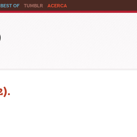
BEST OF
TUMBLR
ACERCA
o
).