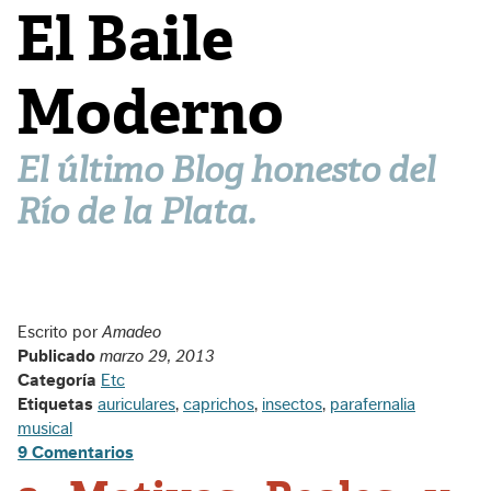
El Baile
Moderno
El último Blog honesto del
Río de la Plata.
Escrito por
Amadeo
Publicado
marzo 29, 2013
Categoría
Etc
Etiquetas
auriculares
,
caprichos
,
insectos
,
parafernalia
musical
9 Comentarios