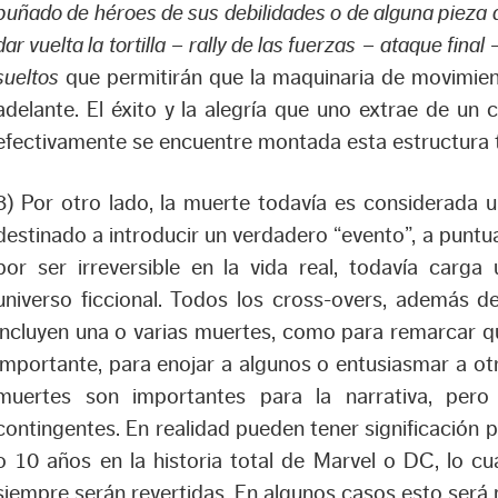
puñado de héroes de sus debilidades o de alguna pieza d
dar vuelta la tortilla
–
rally de las fuerzas
–
ataque final
sueltos
que permitirán que la maquinaria de movimien
adelante. El éxito y la alegría que uno extrae de un
efectivamente se encuentre montada esta estructura t
8) Por otro lado, la muerte todavía es considerada 
destinado a introducir un verdadero “evento”, a puntua
por ser irreversible en la vida real, todavía carga
universo ficcional. Todos los cross-overs, además d
incluyen una o varias muertes, como para remarcar q
importante, para enojar a algunos o entusiasmar a ot
muertes son importantes para la narrativa, per
contingentes. En realidad pueden tener significación 
o 10 años en la historia total de Marvel o DC, lo cu
siempre serán revertidas. En algunos casos esto será m