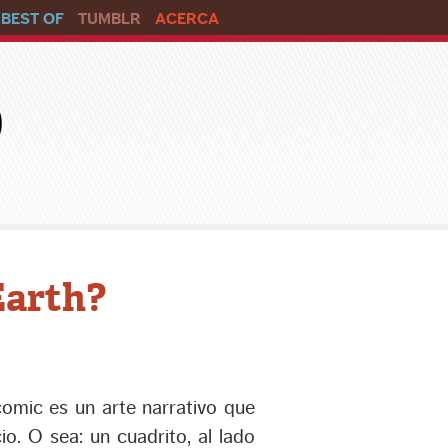
BEST OF
TUMBLR
ACERCA
o
Earth?
omic es un arte narrativo que
o. O sea: un cuadrito, al lado