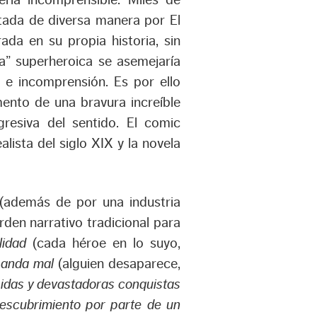
ría incomprensible. Miles de
ctada de diversa manera por El
da en su propia historia, sin
” superheroica se asemejaría
d e incomprensión. Es por ello
imento de una bravura increíble
resiva del sentido. El comic
lista del siglo XIX y la novela
e (además de por una industria
den narrativo tradicional para
lidad
(cada héroe en lo suyo,
 anda mal
(alguien desaparece,
idas y devastadoras conquistas
escubrimiento por parte de un