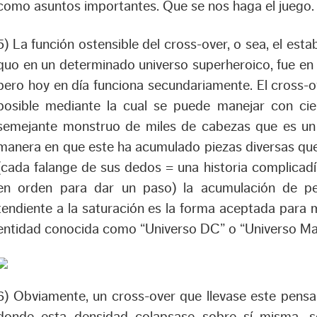
como asuntos importantes. Que se nos haga el juego.
5) La función ostensible del cross-over, o sea, el est
quo en un determinado universo superheroico, fue en 
pero hoy en día funciona secundariamente. El cross-ov
posible mediante la cual se puede manejar con cie
semejante monstruo de miles de cabezas que es un 
manera en que este ha acumulado piezas diversas que
(cada falange de sus dedos = una historia complicad
en orden para dar un paso) la acumulación de pe
tendiente a la saturación es la forma aceptada para mo
entidad conocida como “Universo DC” o “Universo Mar
6) Obviamente, un cross-over que llevase este pensa