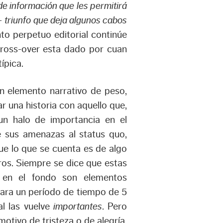
e información que les permitirá
–
triunfo que deja algunos cabos
to perpetuo editorial continúe
 cross-over esta dado por cuan
ípica.
un elemento narrativo de peso,
r una historia con aquello que,
 un halo de importancia en el
e sus amenazas al status quo,
ue lo que se cuenta es de algo
ros. Siempre se dice que estas
o en el fondo son elementos
para un período de tiempo de 5
al las vuelve
importantes
. Pero
otivo de tristeza o de alegría,