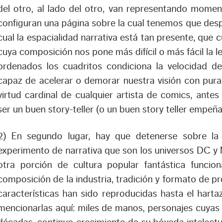
del otro, al lado del otro, van representando mome
configuran una página sobre la cual tenemos que despl
cual la espacialidad narrativa está tan presente, que
cuya composición nos pone más difícil o más fácil la 
ordenados los cuadritos condiciona la velocidad de
capaz de acelerar o demorar nuestra visión con pura p
virtud cardinal de cualquier artista de comics, antes
ser un buen story-teller (o un buen story teller empeñ
2) En segundo lugar, hay que detenerse sobre la 
experimento de narrativa que son los universos DC y
otra porción de cultura popular fantástica funci
composición de la industria, tradición y formato de p
características han sido reproducidas hasta el harta
mencionarlas aquí: miles de manos, personajes cuyas