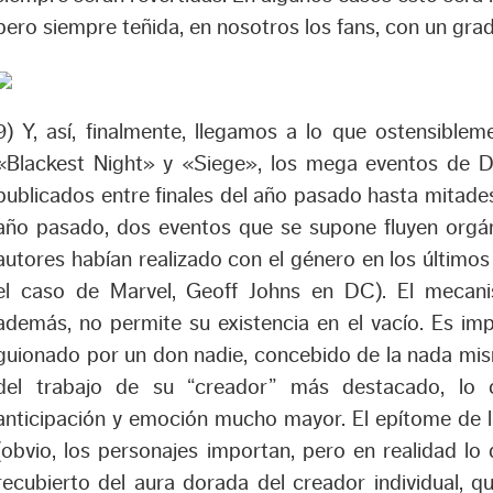
pero siempre teñida, en nosotros los fans, con un gr
9) Y, así, finalmente, llegamos a lo que ostensible
«Blackest Night» y «Siege», los mega eventos de D
publicados entre finales del año pasado hasta mitad
año pasado, dos eventos que se supone fluyen orgá
autores habían realizado con el género en los últimos
el caso de Marvel, Geoff Johns en DC). El mecani
además, no permite su existencia en el vacío. Es im
guionado por un don nadie, concebido de la nada mism
del trabajo de su “creador” más destacado, lo 
anticipación y emoción mucho mayor. El epítome de l
(obvio, los personajes importan, pero en realidad l
recubierto del aura dorada del creador individual, qu