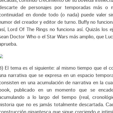
décadas, continuo crecimiento de su bóveda intelect
descarte de personajes por temporadas más o me
continuidad en donde todo (o nada) puede valer s
humor del creador y editor de turno. Buffy no funcion
así, Lord Of The Rings no funciona así. Quizás los
sean Doctor Who o el Star Wars más amplio, que Luca
aprueba.
3) El tema es el siguiente: al mismo tiempo que el 
una narrativa que se expresa en un espacio temporal
consisten en una acumulación de narrativa en la cua
book, publicado en un momento que se encad
acumulando a lo largo del tiempo (real, cronológi
historia que no es jamás totalmente descartada. C
construcción gigantesca que sigue creciendo e intim