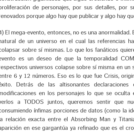
proliferación de personajes, por sus detalles, por 
renovados porque algo hay que publicar y algo hay qu
4) El mega-evento, entonces, no es una anormalidad. 
natural de un universo en el cual las referencias h
colapsar sobre sí mismas. Lo que los fanáticos quie
evento es un deseo de que la temporalidad COMP
respectivos universos colapse sobre sí misma en un s
entre 6 y 12 números. Eso es lo que fue Crisis, orig
éxito. Detrás de las altisonantes declaraciones
modificaciones en los personajes lo que se oculta
verlos a TODOS juntos, queremos sentir que nue
consumiendo ínfimas porciones de datos (como la id
la relación exacta entre el Absorbing Man y Titan
aparición en ese gargantúa ya refinado que es el cr