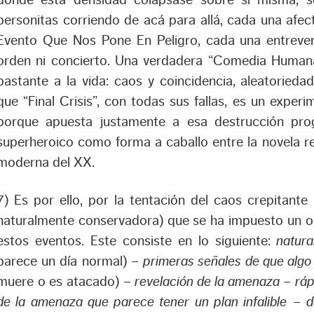
donde esta densidad colapsase sobre sí misma, se
personitas corriendo de acá para allá, cada una afe
Evento Que Nos Pone En Peligro, cada una entrevera
orden ni concierto. Una verdadera “Comedia Humana
bastante a la vida: caos y coincidencia, aleatorieda
que “Final Crisis”, con todas sus fallas, es un exper
porque apuesta justamente a esa destrucción prog
superheroico como forma a caballo entre la novela rea
moderna del XX.
7) Es por ello, por la tentación del caos crepitant
naturalmente conservadora) que se ha impuesto un or
estos eventos. Este consiste en lo siguiente:
natura
parece un día normal) –
primeras señales de que algo
muere o es atacado) –
revelación de la amenaza
–
ráp
de la amenaza que parece tener un plan infalible
–
d