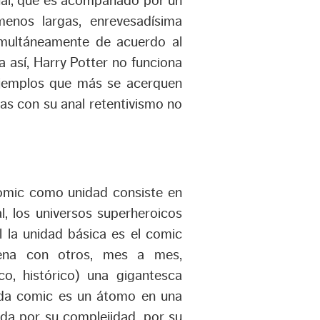
ual, que es acompañado por un
nos largas, enrevesadísima
imultáneamente de acuerdo al
a así, Harry Potter no funciona
 ejemplos que más se acerquen
s con su anal retentivismo no
comic como unidad consiste en
, los universos superheroicos
l la unidad básica es el comic
ena con otros, mes a mes,
co, histórico) una gigantesca
ada comic es un átomo en una
ida por su complejidad, por su