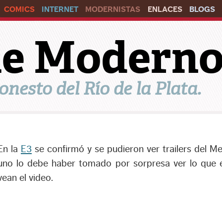
COMICS
INTERNET
MODERNISTAS
ENLACES
BLOGS
ile Modern
onesto del Río de la Plata.
En la
E3
se confirmó y se pudieron ver trailers del 
uno lo debe haber tomado por sorpresa ver lo que 
vean el video.