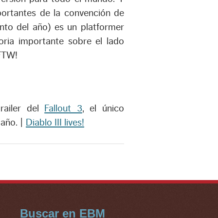
portantes de la convención de
nto del año) es un platformer
oria importante sobre el lado
 FTW!
railer del
Fallout 3
, el único
 año. |
Diablo III lives!
Buscar en EBM