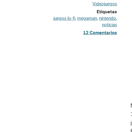
Videojuegos
Etiquetas
juegos lo-fi
,
megaman
,
nintendo
,
noticias
12 Comentarios