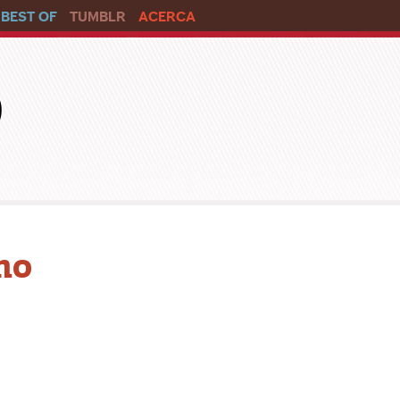
BEST OF
TUMBLR
ACERCA
o
no