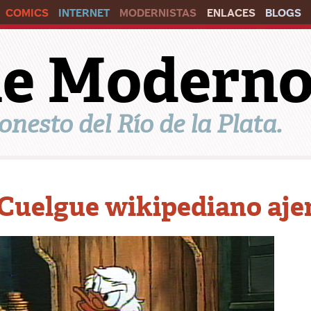
COMICS
INTERNET
MODERNISTAS
ENLACES
BLOGS
ile Modern
onesto del Río de la Plata.
Cuelgue wikipediano aje