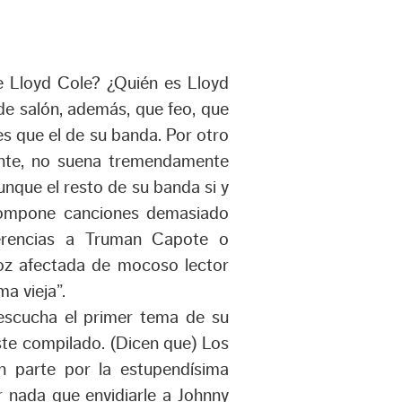
e Lloyd Cole? ¿Quién es Lloyd
e salón, además, que feo, que
s que el de su banda. Por otro
mente, no suena tremendamente
unque el resto de su banda si y
 compone canciones demasiado
eferencias a Truman Capote o
voz afectada de mocoso lector
a vieja”.
escucha el primer tema de su
ste compilado. (Dicen que) Los
n parte por la estupendísima
r nada que envidiarle a Johnny