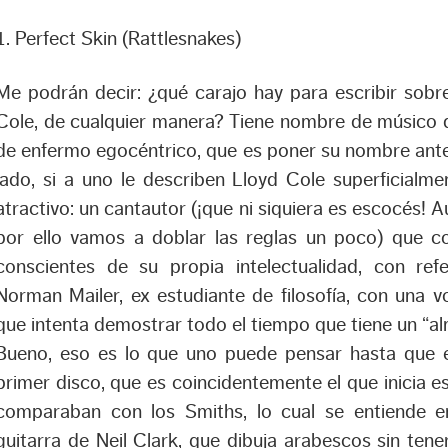
1. Perfect Skin (Rattlesnakes)
Me podrán decir: ¿qué carajo hay para escribir sobr
Cole, de cualquier manera? Tiene nombre de músico d
de enfermo egocéntrico, que es poner su nombre ante
lado, si a uno le describen Lloyd Cole superficial
atractivo: un cantautor (¡que ni siquiera es escocés! A
por ello vamos a doblar las reglas un poco) que
conscientes de su propia intelectualidad, con r
Norman Mailer, ex estudiante de filosofía, con una 
que intenta demostrar todo el tiempo que tiene un “alm
Bueno, eso es lo que uno puede pensar hasta que 
primer disco, que es coincidentemente el que inicia e
comparaban con los Smiths, lo cual se entiende e
guitarra de Neil Clark, que dibuja arabescos sin tene