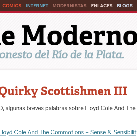
COMICS
INTERNET
MODERNISTAS
ENLACES
BLOGS
ile Modern
onesto del Río de la Plata.
Quirky Scottishmen III
O, algunas breves palabras sobre Lloyd Cole And Th
Lloyd Cole And The Commotions – Sense & Sensibilit