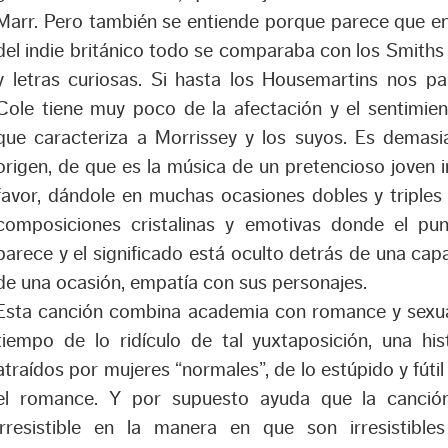
Marr. Pero también se entiende porque parece que en
del indie británico todo se comparaba con los Smiths 
y letras curiosas. Si hasta los Housemartins nos pa
Cole tiene muy poco de la afectación y el sentimien
que caracteriza a Morrissey y los suyos. Es demas
origen, de que es la música de un pretencioso joven i
favor, dándole en muchas ocasiones dobles y triples
composiciones cristalinas y emotivas donde el pu
parece y el significado está oculto detrás de una cap
de una ocasión, empatía con sus personajes.
Esta canción combina academia con romance y sexua
tiempo de lo ridículo de tal yuxtaposición, una his
atraídos por mujeres “normales”, de lo estúpido y fúti
el romance. Y por supuesto ayuda que la canció
irresistible en la manera en que son irresistibl