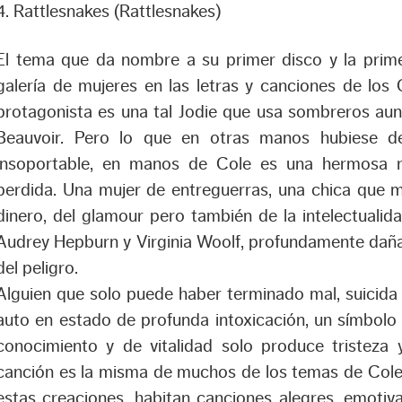
4. Rattlesnakes (Rattlesnakes)
El tema que da nombre a su primer disco y la prim
galería de mujeres en las letras y canciones de los
protagonista es una tal Jodie que usa sombreros aun
Beauvoir. Pero lo que en otras manos hubiese d
insoportable, en manos de Cole es una hermosa 
perdida. Una mujer de entreguerras, una chica que m
dinero, del glamour pero también de la intelectualid
Audrey Hepburn y Virginia Woolf, profundamente dañ
del peligro.
Alguien que solo puede haber terminado mal, suicida 
auto en estado de profunda intoxicación, un símbolo
conocimiento y de vitalidad solo produce tristeza y
canción es la misma de muchos de los temas de Cole,
estas creaciones, habitan canciones alegres, emotiva