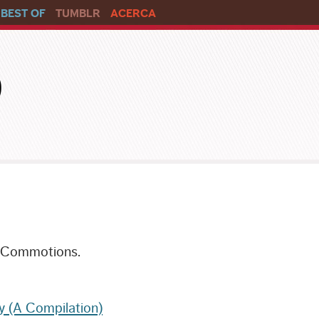
BEST OF
TUMBLR
ACERCA
o
e Commotions.
y (A Compilation)