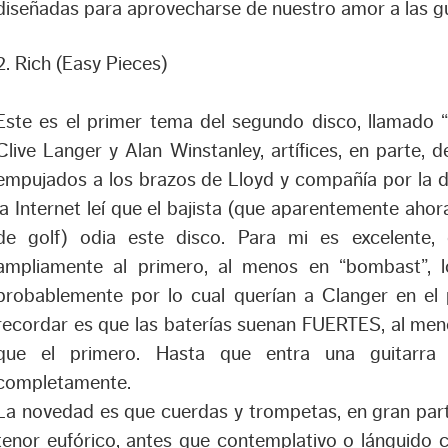
diseñadas para aprovecharse de nuestro amor a las gu
2. Rich (Easy Pieces)
Este es el primer tema del segundo disco, llamado 
Clive Langer y Alan Winstanley, artífices, en parte,
empujados a los brazos de Lloyd y compañía por la d
la Internet leí que el bajista (que aparentemente ahor
de golf) odia este disco. Para mi es excelente
ampliamente al primero, al menos en “bombast”, lo
probablemente por lo cual querían a Clanger en el 
recordar es que las baterías suenan FUERTES, al me
que el primero. Hasta que entra una guitarra e
completamente.
La novedad es que cuerdas y trompetas, en gran parte
tenor eufórico, antes que contemplativo o lánguido 