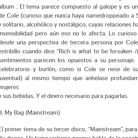
album . El tema parece compuesto al galope y es uno
de Cole (curioso que nunca haya namedroppeado a Sco
y solitario, alcohólico y nostálgico, cuyas relaciones 
insensibilidad pero aún eso no lo afecta. Lo curios
desde una perspectiva de tercera persona por Cole
estribillo cuando dice “
Rich is what to be forsaken /
sentimientos parecen los opuestos a su personaje.
celebratorio y burlón, como si Cole se riese de s
juventud) al mismo tiempo que anhelase profundam
mujeres
y sus bebidas. Y el dinero necesario para pagarlas.
3. My Bag (Mainstream)
El primer tema de su tercer disco, “Mainstream”, para c