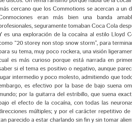
de discos. Un tema rarísimo porque habla de la cocaí
más cercano que los Commotions se acercan a un di
Conmociones eran más bien una banda amable
profesionales, seguramente tomaban Coca Cola despué
Y es una exploración de la cocaína al estilo Lloyd C
como “
20 storey non stop snow storm
”, para termin
para su tema, muy poco rockera, una visión ligerament
cual es más curioso porque está narrada en prime
saber si el tema es positivo o negativo, aunque parec
lugar intermedio y poco molesto, admitiendo que todo
embargo, es efectivo por la base de bajo suena om
mundo; por la guitarra del estribillo, que suena ex
bajo el efecto de la cocaína, con todas las neurona
direcciones múltiples; y por el carácter repetitivo d
tan parecido a estar charlando sin fin y sin tomar alien