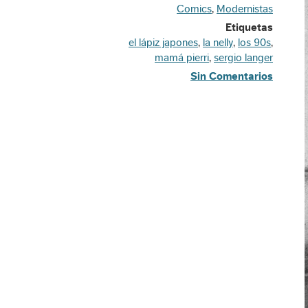
Comics
,
Modernistas
Etiquetas
el lápiz japones
,
la nelly
,
los 90s
,
mamá pierri
,
sergio langer
Sin Comentarios