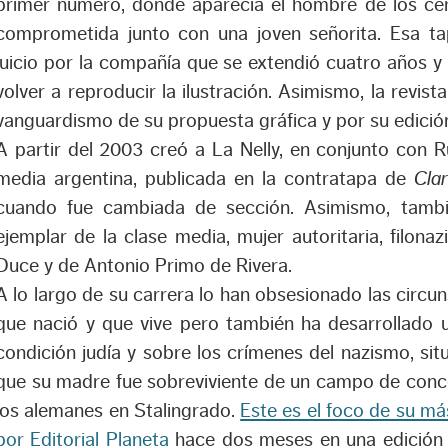
primer número, donde aparecía el hombre de los ce
comprometida junto con una joven señorita. Esa ta
juicio por la compañía que se extendió cuatro años y 
volver a reproducir la ilustración. Asimismo, la revist
vanguardismo de su propuesta gráfica y por su edición
A partir del 2003 creó a La Nelly, en conjunto con 
media argentina, publicada en la contratapa de
Clar
cuando fue cambiada de sección. Asimismo, tambi
ejemplar de la clase media, mujer autoritaria, filona
Duce y de Antonio Primo de Rivera.
A lo largo de su carrera lo han obsesionado las circuns
que nació y que vive pero también ha desarrollado u
condición judía y sobre los crímenes del nazismo, sit
que su madre fue sobreviviente de un campo de conce
los alemanes en Stalingrado.
Este es el foco de su más
por Editorial Planeta
hace dos meses en una edición 