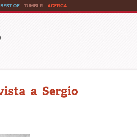
BEST OF
TUMBLR
ACERCA
o
vista a Sergio