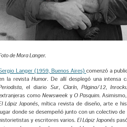
Foto de Mora Langer.
Sergio Langer (1959, Buenos Aires)
comenzó a public
en la revista
Humor
. De allí desplegó una intensa 
Periodista
, el diario
Sur
,
Clarín
,
Página/12
,
Inrocku
extranjeras como
Newsweek
y
O Pasquim
. Asimismo,
El Lápiz Japonés
, mítica revista de diseño, arte e hi
lugar donde se desempeñó junto con un colectivo de il
historietistas y escritores varios.
El Lápiz Japonés
pasó 