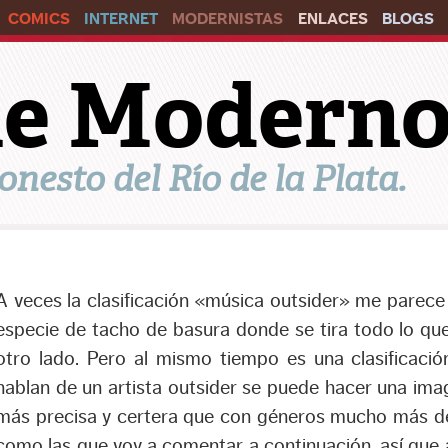
COMICS
INTERNET
MODERNISTAS
ENLACES
BLOGS
ile Modern
onesto del Río de la Plata.
A veces la clasificación «música outsider» me parece
especie de tacho de basura donde se tira todo lo qu
otro lado. Pero al mismo tiempo es una clasificació
hablan de un artista outsider se puede hacer una im
más precisa y certera que con géneros mucho más de
como las que voy a comentar a continuación, así que