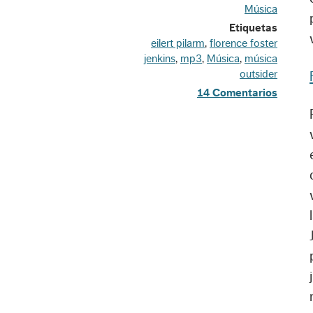
Música
Etiquetas
eilert pilarm
,
florence foster
jenkins
,
mp3
,
Música
,
música
outsider
14 Comentarios