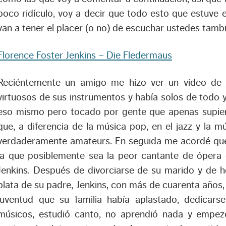
poco ridículo, voy a decir que todo esto que estuve
van a tener el placer (o no) de escuchar ustedes tambi
Florence Foster Jenkins – Die Fledermaus
Reciéntemente un amigo me hizo ver un video de 
virtuosos de sus instrumentos y había solos de todo
eso mismo pero tocado por gente que apenas supier
que, a diferencia de la música pop, en el jazz y la m
verdaderamente amateurs. En seguida me acordé que 
la que posiblemente sea la peor cantante de ópera d
Jenkins. Después de divorciarse de su marido y de 
plata de su padre, Jenkins, con más de cuarenta años,
juventud que su familia había aplastado, dedicar
músicos, estudió canto, no aprendió nada y empe