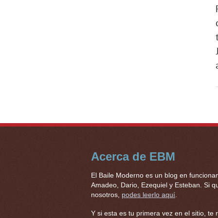
Acerca de EBM
El Baile Moderno es un blog en funciona
Amadeo, Dario, Ezequiel y Esteban. Si qu
nosotros,
podes leerlo aquí
.
Y si esta es tu primera vez en el sitio,