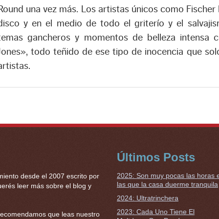
Round una vez más. Los artistas únicos como Fischer
disco y en el medio de todo el griterío y el salvaji
temas gancheros y momentos de belleza intensa com
Jones», todo teñido de ese tipo de inocencia que sol
artistas.
Últimos Posts
2025: Son muy pocas las horas 
miento desde el 2007 escrito por
las que la casa duerme tranquila
erés leer más sobre el blog y
2024: Ultratrinchera
2023: Cada Uno Tiene El
 te recomendamos que leas nuestro