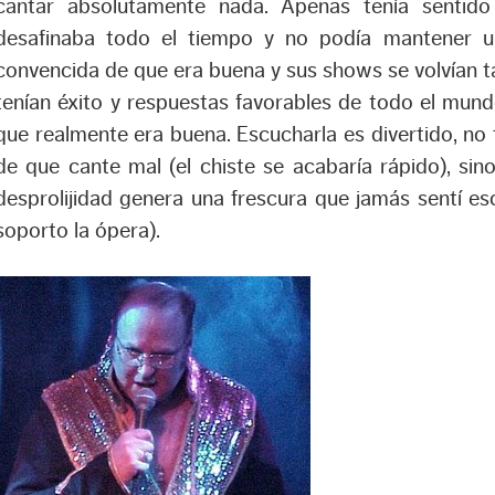
cantar absolutamente nada. Apenas tenía sentido
desafinaba todo el tiempo y no podía mantener u
convencida de que era buena y sus shows se volvían ta
tenían éxito y respuestas favorables de todo el mun
que realmente era buena. Escucharla es divertido, no
de que cante mal (el chiste se acabaría rápido), si
desprolijidad genera una frescura que jamás sentí e
soporto la ópera).