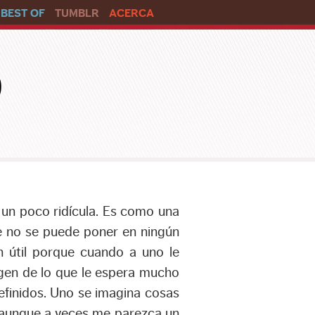
BEST OF
TUMBLR
ACERCA
o
 un poco ridícula. Es como una
e no se puede poner en ningún
n útil porque cuando a uno le
agen de lo que le espera mucho
finidos. Uno se imagina cosas
 aunque a veces me parezca un