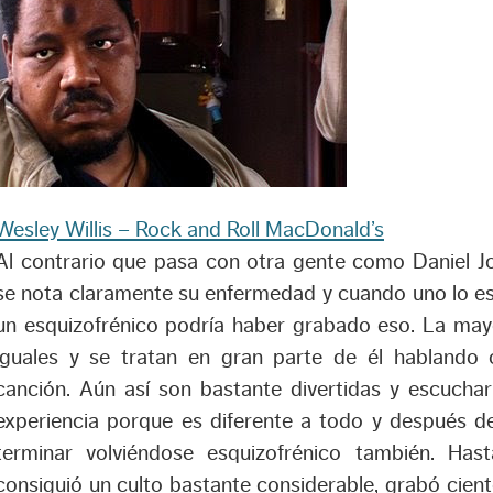
Wesley Willis – Rock and Roll MacDonald’s
Al contrario que pasa con otra gente como Daniel Jo
se nota claramente su enfermedad y cuando uno lo es
un esquizofrénico podría haber grabado eso. La mayo
iguales y se tratan en gran parte de él hablando 
canción. Aún así son bastante divertidas y escucha
experiencia porque es diferente a todo y después d
terminar volviéndose esquizofrénico también. Ha
consiguió un culto bastante considerable, grabó cie