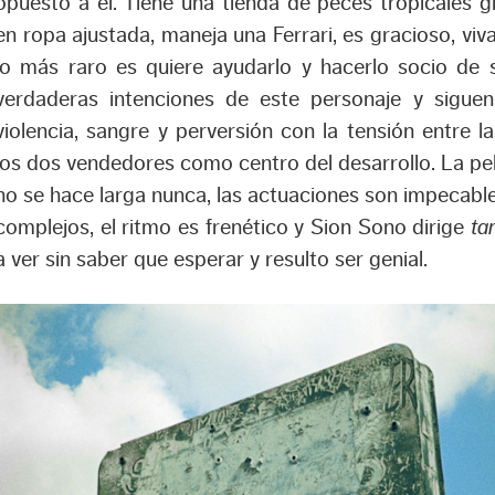
opuesto a el. Tiene una tienda de peces tropicales g
en ropa ajustada, maneja una Ferrari, es gracioso, viva
lo más raro es quiere ayudarlo y hacerlo socio de 
verdaderas intenciones de este personaje y sigue
violencia, sangre y perversión con la tensión entre 
los dos vendedores como centro del desarrollo. La pel
no se hace larga nunca, las actuaciones son impecable
complejos, el ritmo es frenético y Sion Sono dirige
ta
a ver sin saber que esperar y resulto ser genial.