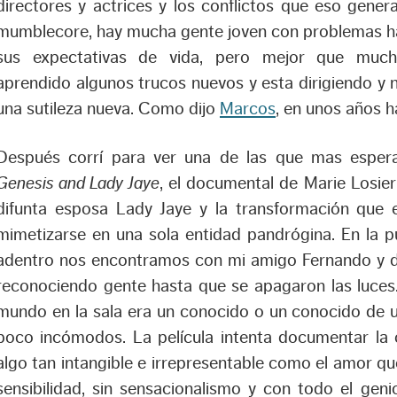
directores y actrices y los conflictos que eso genera
mumblecore, hay mucha gente joven con problemas ha
sus expectativas de vida, pero mejor que muc
aprendido algunos trucos nuevos y esta dirigiendo y
una sutileza nueva. Como dijo
Marcos
, en unos años 
Después corrí para ver una de las que mas espera
Genesis and Lady Jaye
, el documental de Marie Losie
difunta esposa Lady Jaye y la transformación que 
mimetizarse en una sola entidad pandrógina. En la
adentro nos encontramos con mi amigo Fernando y 
reconociendo gente hasta que se apagaron las luces.
mundo en la sala era un conocido o un conocido de 
poco incómodos. La película intenta documentar la c
algo tan intangible e irrepresentable como el amor que
sensibilidad, sin sensacionalismo y con todo el gen