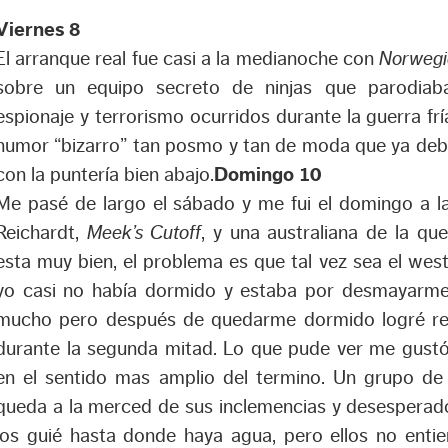
Viernes 8
El arranque real fue casi a la medianoche con
Norwegi
sobre un equipo secreto de ninjas que parodiab
espionaje y terrorismo ocurridos durante la guerra fría
humor “bizarro” tan posmo y tan de moda que ya de
con la puntería bien abajo.
Domingo 10
Me pasé de largo el sábado y me fui el domingo a la
Reichardt,
Meek’s Cutoff
, y una australiana de la qu
esta muy bien, el problema es que tal vez sea el wes
yo casi no había dormido y estaba por desmayarme
mucho pero después de quedarme dormido logré r
durante la segunda mitad. Lo que pude ver me gustó
en el sentido mas amplio del termino. Un grupo de
queda a la merced de sus inclemencias y desesperado
los guié hasta donde haya agua, pero ellos no entien