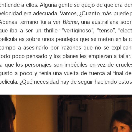
entiende a ellos. Alguna gente se quejó de que era de
velocidad era adecuada. Vamos, ¿Cuanto más puede pa
Apenas termino fui a ver
Blame
, una australiana sob
que iba a ser un thriller “vertiginoso”, “tenso”, “el
película es sobre unos pendejos que se meten en la c
campo a asesinarlo por razones que no se explican
todo poco pensado y los planes les empiezan a falla
la que los personajes son imbéciles en vez de cruele
gusto a poco y tenia una vuelta de tuerca al final de
película. ¿Qué necesidad hay de seguir haciendo estos 