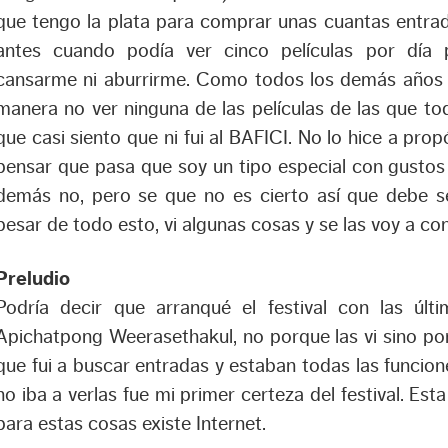
que tengo la plata para comprar unas cuantas entrad
antes cuando podía ver cinco películas por día 
cansarme ni aburrirme. Como todos los demás años 
manera no ver ninguna de las películas de las que t
que casi siento que ni fui al BAFICI. No lo hice a prop
pensar que pasa que soy un tipo especial con gustos 
demás no, pero se que no es cierto así que debe s
pesar de todo esto, vi algunas cosas y se las voy a con
Preludio
Podría decir que arranqué el festival con las últ
Apichatpong Weerasethakul, no porque las vi sino por
que fui a buscar entradas y estaban todas las funcio
no iba a verlas fue mi primer certeza del festival. E
para estas cosas existe Internet.