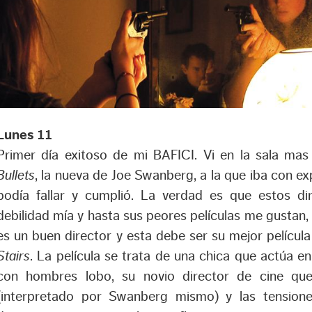
Lunes 11
Primer día exitoso de mi BAFICI. Vi en la sala ma
Bullets
, la nueva de Joe Swanberg, a la que iba con e
podía fallar y cumplió. La verdad es que estos d
debilidad mía y hasta sus peores películas me gustan
es un buen director y esta debe ser su mejor pelícu
Stairs
. La película se trata de una chica que actúa en
con hombres lobo, su novio director de cine que
(interpretado por Swanberg mismo) y las tension