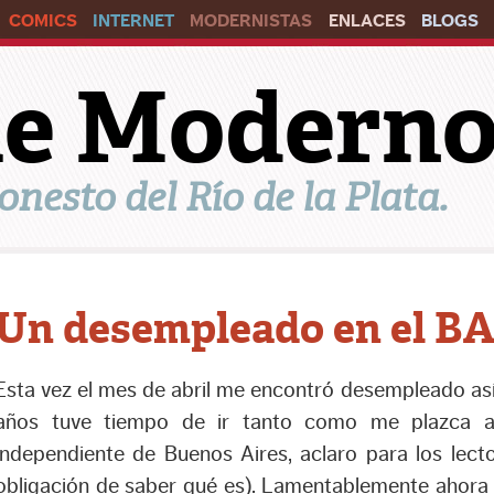
COMICS
INTERNET
MODERNISTAS
ENLACES
BLOGS
ile Modern
onesto del Río de la Plata.
Un desempleado en el B
Esta vez el mes de abril me encontró desempleado así
años tuve tiempo de ir tanto como me plazca al 
independiente de Buenos Aires, aclaro para los lect
obligación de saber qué es). Lamentablemente ahora 