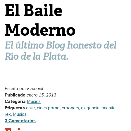
El Baile
Moderno
El último Blog honesto del
Río de la Plata.
Escrito por
Ezequiel
Publicado
enero 15, 2013
Categoría
Música
Etiquetas
chile
,
cines porno
,
crooners
,
elegancia
,
michita
rex
,
Música
3 Comentarios